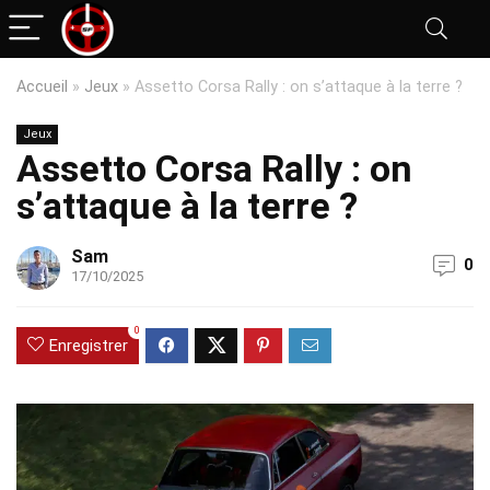
Accueil
»
Jeux
»
Assetto Corsa Rally : on s’attaque à la terre ?
Jeux
Assetto Corsa Rally : on
s’attaque à la terre ?
Sam
0
17/10/2025
0
Enregistrer