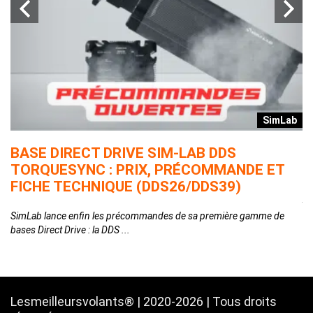
r
SimLab
T
BASE DIRECT DRIVE SIM-LAB DDS
L
TORQUESYNC : PRIX, PRÉCOMMANDE ET
E
FICHE TECHNIQUE (DDS26/DDS39)
Ap
qu
SimLab lance enfin les précommandes de sa première gamme de
bases Direct Drive : la DDS ...
Lesmeilleursvolants® | 2020-2026 | Tous droits