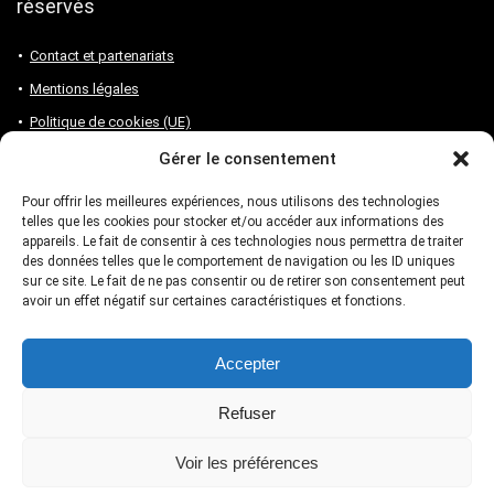
réservés
Contact et partenariats
Mentions légales
Politique de cookies (UE)
Gérer le consentement
Notre site fait partie du programme Partenaire Amazon. Si vous
Pour offrir les meilleures expériences, nous utilisons des technologies
souhaitez réaliser un achat en passant par nos liens partenaires, vous
telles que les cookies pour stocker et/ou accéder aux informations des
appareils. Le fait de consentir à ces technologies nous permettra de traiter
ne paierez pas un centime de plus mais notre équipe touchera une
des données telles que le comportement de navigation ou les ID uniques
commission sur la vente nous permettant de faire vivre notre site !
sur ce site. Le fait de ne pas consentir ou de retirer son consentement peut
avoir un effet négatif sur certaines caractéristiques et fonctions.
Accepter
Droits d’auteur
Refuser
Le contenu de ce site est protégé par le droit d’auteur et enregistré
auprès des organismes compétents. (CopyrightDepot – 00074830-1)
Voir les préférences