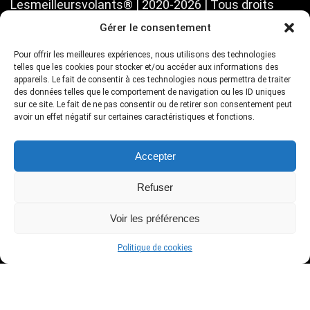
Lesmeilleursvolants® | 2020-2026 | Tous droits
réservés
Gérer le consentement
Contact et partenariats
Pour offrir les meilleures expériences, nous utilisons des technologies
telles que les cookies pour stocker et/ou accéder aux informations des
Mentions légales
appareils. Le fait de consentir à ces technologies nous permettra de traiter
Politique de cookies (UE)
des données telles que le comportement de navigation ou les ID uniques
sur ce site. Le fait de ne pas consentir ou de retirer son consentement peut
avoir un effet négatif sur certaines caractéristiques et fonctions.
Notre site fait partie du programme Partenaire Amazon. Si vous
souhaitez réaliser un achat en passant par nos liens partenaires, vous
Accepter
ne paierez pas un centime de plus mais notre équipe touchera une
commission sur la vente nous permettant de faire vivre notre site !
Refuser
Voir les préférences
Politique de cookies
Droits d’auteur
Le contenu de ce site est protégé par le droit d’auteur et enregistré
auprès des organismes compétents. (CopyrightDepot – 00074830-1)