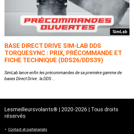
r
SimLab
T
BASE DIRECT DRIVE SIM-LAB DDS
L
TORQUESYNC : PRIX, PRÉCOMMANDE ET
E
FICHE TECHNIQUE (DDS26/DDS39)
Ap
qu
SimLab lance enfin les précommandes de sa première gamme de
bases Direct Drive : la DDS ...
Lesmeilleursvolants® | 2020-2026 | Tous droits
réservés
Contact et partenariats