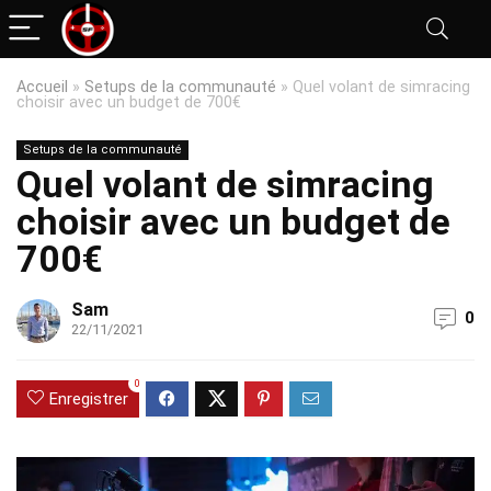
Accueil
»
Setups de la communauté
»
Quel volant de simracing
choisir avec un budget de 700€
Setups de la communauté
Quel volant de simracing
choisir avec un budget de
700€
Sam
0
22/11/2021
0
Enregistrer