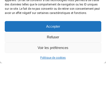
appareils. Le fait de consentir à ces technologies nous permettra de traiter
Asetek : Code Promo -5% (-15% sur les bundles!)
des données telles que le comportement de navigation ou les ID uniques
sur ce site. Le fait de ne pas consentir ou de retirer son consentement peut
avoir un effet négatif sur certaines caractéristiques et fonctions.
Accepter
Refuser
Voir les préférences
Politique de cookies
Les dernières News