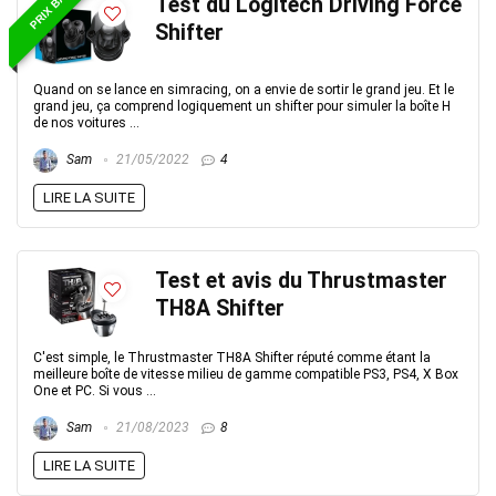
PRIX BAS
Test du Logitech Driving Force
Shifter
Quand on se lance en simracing, on a envie de sortir le grand jeu. Et le
grand jeu, ça comprend logiquement un shifter pour simuler la boîte H
de nos voitures ...
Sam
21/05/2022
4
LIRE LA SUITE
Test et avis du Thrustmaster
TH8A Shifter
C'est simple, le Thrustmaster TH8A Shifter réputé comme étant la
meilleure boîte de vitesse milieu de gamme compatible PS3, PS4, X Box
One et PC. Si vous ...
Sam
21/08/2023
8
LIRE LA SUITE