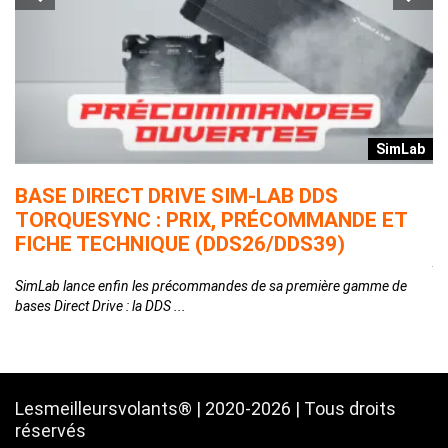
r
SimLab
T
BASE DIRECT DRIVE SIM-LAB DDS
L
TORQUESYNC : PRIX, PRÉCOMMANDE ET
E
FICHE TECHNIQUE (DDS26/DDS39)
Ap
qu
SimLab lance enfin les précommandes de sa première gamme de
bases Direct Drive : la DDS ...
Lesmeilleursvolants® | 2020-2026 | Tous droits
réservés