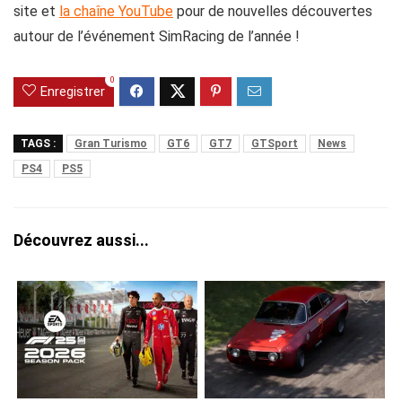
site et
la chaîne YouTube
pour de nouvelles découvertes
autour de l’événement SimRacing de l’année !
0
Enregistrer
TAGS :
Gran Turismo
GT6
GT7
GTSport
News
PS4
PS5
Découvrez aussi...