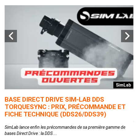
r
SimLab
T
BASE DIRECT DRIVE SIM-LAB DDS
L
TORQUESYNC : PRIX, PRÉCOMMANDE ET
E
FICHE TECHNIQUE (DDS26/DDS39)
Ap
qu
SimLab lance enfin les précommandes de sa première gamme de
bases Direct Drive : la DDS ...