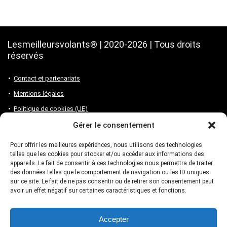
Lesmeilleursvolants® | 2020-2026 | Tous droits
réservés
Contact et partenariats
Mentions légales
Politique de cookies (UE)
Gérer le consentement
Notre site fait partie du programme Partenaire Amazon. Si vous
Pour offrir les meilleures expériences, nous utilisons des technologies
souhaitez réaliser un achat en passant par nos liens partenaires, vous
telles que les cookies pour stocker et/ou accéder aux informations des
appareils. Le fait de consentir à ces technologies nous permettra de traiter
ne paierez pas un centime de plus mais notre équipe touchera une
des données telles que le comportement de navigation ou les ID uniques
commission sur la vente nous permettant de faire vivre notre site !
sur ce site. Le fait de ne pas consentir ou de retirer son consentement peut
avoir un effet négatif sur certaines caractéristiques et fonctions.
Accepter