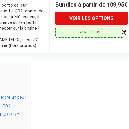
Bundles à partir de 109,95€
 sortis de leur
ieux. Le QR2 promet de
 son prédécesseur, il
VOIR LES OPTIONS
l’épreuve du temps. En
tester sur la chaîne !
SAMETFLO5
SAMETFLO5, c’est 5%
anier (hors promos).
erdre un peu !
ou DD2
T DD Pro ?