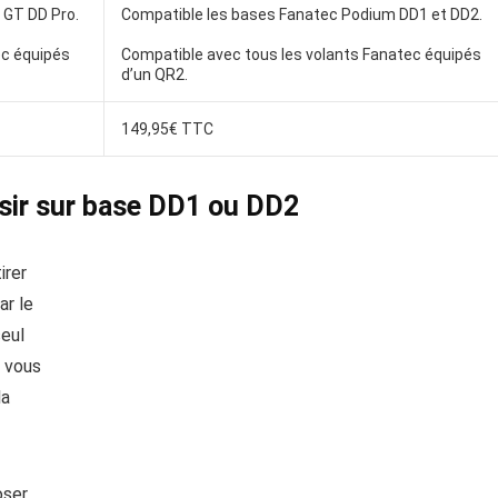
 GT DD Pro.
Compatible les bases Fanatec Podium DD1 et DD2.
ec équipés
Compatible avec tous les volants Fanatec équipés
d’un QR2.
149,95€ TTC
sir sur base DD1 ou DD2
irer
ar le
seul
! vous
la
oser