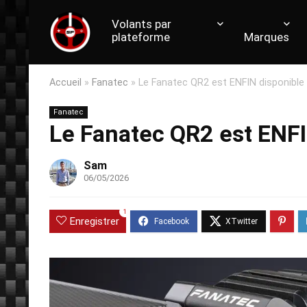
Volants par
plateforme
Marques
Accueil
»
Fanatec
»
Le Fanatec QR2 est ENFIN disponible 
Fanatec
Le Fanatec QR2 est ENFI
Sam
06/05/2026
1
Enregistrer