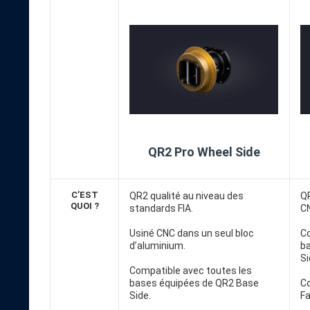
QR2 Pro Wheel Side
C’EST
QR2 qualité au niveau des
QR
QUOI ?
standards FIA.
C
Usiné CNC dans un seul bloc
Co
d’aluminium.
b
Si
Compatible avec toutes les
bases équipées de QR2 Base
Co
Side.
Fa