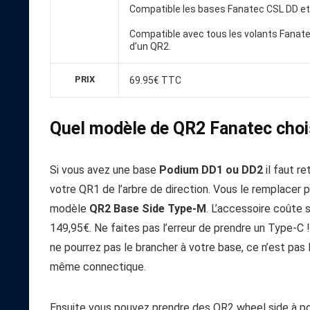
Compatible les bases Fanatec CSL DD et
Compatible avec tous les volants Fanat
d’un QR2.
PRIX
69.95€ TTC
Quel modèle de QR2 Fanatec choi
Si vous avez une base
Podium DD1 ou DD2
il faut ret
votre QR1 de l’arbre de direction. Vous le remplacer p
modèle
QR2 Base Side Type-M
. L’accessoire coûte 
149,95€. Ne faites pas l’erreur de prendre un Type-C 
ne pourrez pas le brancher à votre base, ce n’est pas 
même connectique.
Ensuite vous pouvez prendre des QR2 wheel side à p