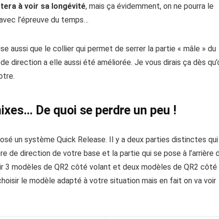
tera à voir sa longévité
, mais ça évidemment, on ne pourra le
ALU À CŒUR ACIER
’avec l’épreuve du temps…
Trois châssis. Neuf mètres carrés. Et pas mal de 
Voilà dans quelles conditions on a ...
e aussi que le collier qui permet de serrer la partie « mâle » du
 de direction a elle aussi été améliorée. Je vous dirais ça dès qu’
otre.
ixes… De quoi se perdre un peu !
sé un système Quick Release. Il y a deux parties distinctes qui
re de direction de votre base et la partie qui se pose à l’arrière 
ortir 3 modèles de QR2 côté volant et deux modèles de QR2 côté
oisir le modèle adapté à votre situation mais en fait on va voir