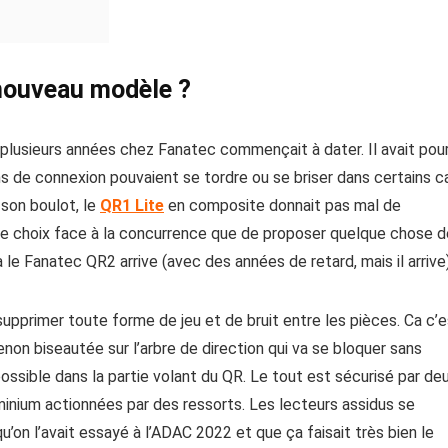
 nouveau modèle ?
plusieurs années chez Fanatec commençait à dater. Il avait pou
ns de connexion pouvaient se tordre ou se briser dans certains c
 son boulot, le
QR1 Lite
en composite donnait pas mal de
eu le choix face à la concurrence que de proposer quelque chose 
 le Fanatec QR2 arrive (avec des années de retard, mais il arrive)
supprimer toute forme de jeu et de bruit entre les pièces. Ca c’
enon biseautée sur l’arbre de direction qui va se bloquer sans
A
sible dans la partie volant du QR. Le tout est sécurisé par de
minium actionnées par des ressorts. Les lecteurs assidus se
TRACKTIME SERIES ONE : TES
u’on l’avait essayé à l’ADAC 2022 et que ça faisait très bien le
COMPLET DU CHÂSSIS PROFIL