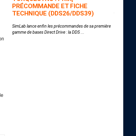
PRÉCOMMANDE ET FICHE
Après les a
TECHNIQUE (DDS26/DDS39)
bien avouer
sueur.
SimLab lance enfin les précommandes de sa première
gamme de bases Direct Drive : la DDS ...
on
de