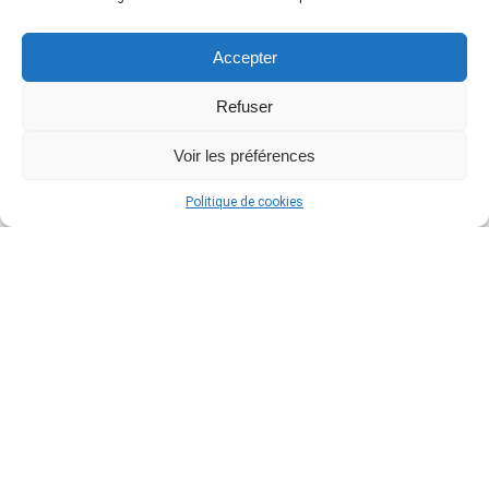
Accepter
Les dernières News
Refuser
Voir les préférences
Politique de cookies
r
SimLab