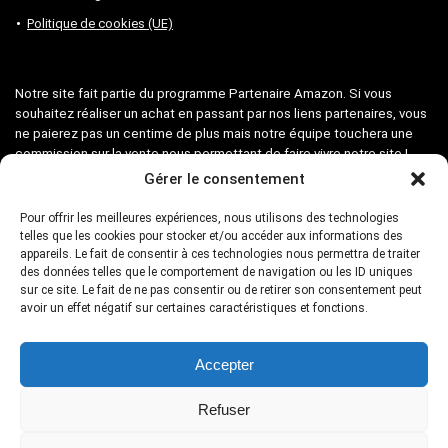
Politique de cookies (UE)
Notre site fait partie du programme Partenaire Amazon. Si vous
souhaitez réaliser un achat en passant par nos liens partenaires, vous
ne paierez pas un centime de plus mais notre équipe touchera une
commission sur la vente nous permettant de faire vivre notre site !
Gérer le consentement
Pour offrir les meilleures expériences, nous utilisons des technologies
telles que les cookies pour stocker et/ou accéder aux informations des
appareils. Le fait de consentir à ces technologies nous permettra de traiter
Droits d’auteur
des données telles que le comportement de navigation ou les ID uniques
sur ce site. Le fait de ne pas consentir ou de retirer son consentement peut
Le contenu de ce site est protégé par le droit d’auteur et enregistré
avoir un effet négatif sur certaines caractéristiques et fonctions.
auprès des organismes compétents. (CopyrightDepot – 00074830-1)
Accepter
Refuser