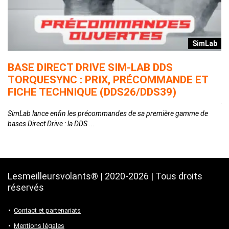
r
SimLab
T
BASE DIRECT DRIVE SIM-LAB DDS
L
TORQUESYNC : PRIX, PRÉCOMMANDE ET
E
FICHE TECHNIQUE (DDS26/DDS39)
Ap
qu
SimLab lance enfin les précommandes de sa première gamme de
bases Direct Drive : la DDS ...
Lesmeilleursvolants® | 2020-2026 | Tous droits
réservés
Contact et partenariats
Mentions légales