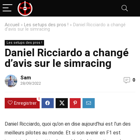
Accueil
»
Les setups des pros !
»
Daniel Ricciardo a changé
d’avis sur le simracing
Les setups des pros !
Daniel Ricciardo a changé
d’avis sur le simracing
Sam
0
28/09/2022
0
Enregistrer
Daniel Ricciardo, quoi qu’on en dise aujourd’hui est l’un des
meilleurs pilotes au monde. Et si son avenir en F1 est