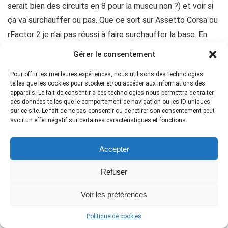
serait bien des circuits en 8 pour la muscu non ?) et voir si
ça va surchauffer ou pas. Que ce soit sur Assetto Corsa ou
rFactor 2 je n’ai pas réussi à faire surchauffer la base. En
tous cas pas assez pour avoir des chutes de puissance ou
Gérer le consentement
que la base soit « intouchable » à la main. Mais ça ne
Pour offrir les meilleures expériences, nous utilisons des technologies
m’étonne pas trop étant donné que le moteur est
telles que les cookies pour stocker et/ou accéder aux informations des
clairement très loin de ses limites à 12Nm si on se souvient
appareils. Le fait de consentir à ces technologies nous permettra de traiter
des données telles que le comportement de navigation ou les ID uniques
qu’il est capable de développer 18Nm dans la base Forte.
sur ce site. Le fait de ne pas consentir ou de retirer son consentement peut
avoir un effet négatif sur certaines caractéristiques et fonctions.
Sur le Forte j’avais vu des commentaires d’autres
Accepter
utilisateurs qui avaient constaté de la chauffe. D’après André
Eriksen (PDG d’Asetek) cela viendrait de la gestion du
Refuser
logiciel et ça sera corrigé dans une mise à jour. N’ayant moi
même pas eu de souci, j’imagine que ça vient des réglages
Voir les préférences
que vous faites sur la base (comme c’était le cas avec les
Politique de cookies
surchauffes du Simagic Alpha il y a quelques années).