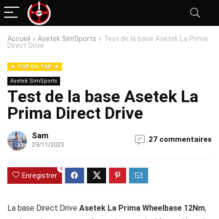
Accueil
»
Asetek SimSports
»
Test de la base Asetek La Prima
Direct Drive
TOP DU TOP
Asetek SimSports
Test de la base Asetek La
Prima Direct Drive
Sam
27 commentaires
29/11/2023
4
Enregistrer
La base Direct Drive
Asetek La Prima Wheelbase 12Nm
,